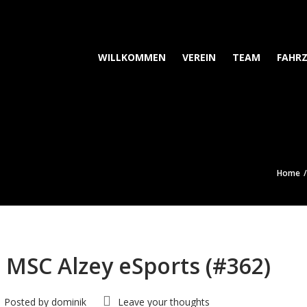
WILLKOMMEN
VEREIN
TEAM
FAHR
Home
 MSC Alzey eSports (#362)
Posted by
dominik
Leave your thoughts