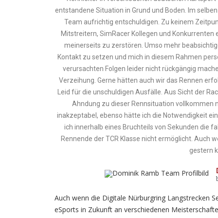
entstandene Situation in Grund und Boden. Im selben
Team aufrichtig entschuldigen. Zu keinem Zeitpu
Mitstreitern, SimRacer Kollegen und Konkurrenten 
meinerseits zu zerstören. Umso mehr beabsichtige
Kontakt zu setzen und mich in diesem Rahmen persön
verursachten Folgen leider nicht rückgängig mache
Verzeihung. Gerne hätten auch wir das Rennen erfol
Leid für die unschuldigen Ausfälle. Aus Sicht der Rac
Ahndung zu dieser Rennsituation vollkommen na
inakzeptabel, ebenso hätte ich die Notwendigkeit e
ich innerhalb eines Bruchteils von Sekunden die 
Rennende der TCR Klasse nicht ermöglicht. Auch we
gestern k
Auch wenn die Digitale Nürburgring Langstrecken Se
eSports in Zukunft an verschiedenen Meisterschafte