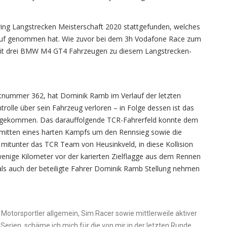
ring Langstrecken Meisterschaft 2020 stattgefunden, welches
rlauf genommen hat. Wie zuvor bei dem 3h Vodafone Race zum
mit drei BMW M4 GT4 Fahrzeugen zu diesem Langstrecken-
tnummer 362, hat Dominik Ramb im Verlauf der letzten
ntrolle über sein Fahrzeug verloren – in Folge dessen ist das
 abgekommen. Das darauffolgende TCR-Fahrerfeld konnte dem
nmitten eines harten Kampfs um den Rennsieg sowie die
 mitunter das TCR Team von Heusinkveld, in diese Kollision
wenige Kilometer vor der karierten Zielflagge aus dem Rennen
ls auch der beteiligte Fahrer Dominik Ramb Stellung nehmen
 Motorsportler allgemein, Sim Racer sowie mittlerweile aktiver
Serien, schäme ich mich für die von mir in der letzten Runde