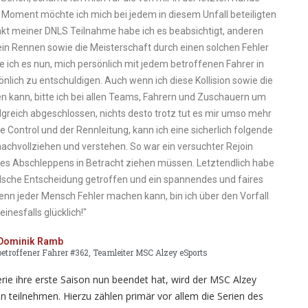
 Moment möchte ich mich bei jedem in diesem Unfall beteiligten
nkt meiner DNLS Teilnahme habe ich es beabsichtigt, anderen
ein Rennen sowie die Meisterschaft durch einen solchen Fehler
 ich es nun, mich persönlich mit jedem betroffenen Fahrer in
lich zu entschuldigen. Auch wenn ich diese Kollision sowie die
n kann, bitte ich bei allen Teams, Fahrern und Zuschauern um
greich abgeschlossen, nichts desto trotz tut es mir umso mehr
e Control und der Rennleitung, kann ich eine sicherlich folgende
chvollziehen und verstehen. So war ein versuchter Rejoin
ines Abschleppens in Betracht ziehen müssen. Letztendlich habe
falsche Entscheidung getroffen und ein spannendes und faires
nn jeder Mensch Fehler machen kann, bin ich über den Vorfall
einesfalls glücklich!"
Dominik Ramb
betroffener Fahrer #362, Teamleiter MSC Alzey eSports
rie ihre erste Saison nun beendet hat, wird der MSC Alzey
n teilnehmen. Hierzu zählen primär vor allem die Serien des