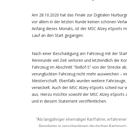
Am 28.10.2020 hat das Finale zur Digitalen Nürburg
vor allem in der letzten Runde keinen schönen Ve
Anfang dieses Monats, ist der MSC Alzey eSports 
Lauf an den Start gegangen.
Nach einer Beschädigung am Fahrzeug mit der Star
Rennrunde viel Zeit verloren und letztendlich die Ko
Fahrzeug im Abschnitt “Bellof-S” von der Strecke
verunglückten Fahrzeug nicht mehr ausweichen – i
Meisterschaft. Ebenfalls wurden weitere Fahrzeuge,
verwickelt. Auch der MSC Alzey eSports schied nur 
aus. Hierzu möchte sowohl der MSC Alzey eSports a
und in diesem Statement veröffentlichen.
"Als langjähriger ehemaliger Kartfahrer, erfahrener
Rennleiter in verschiedenen deutschen Kartsport-