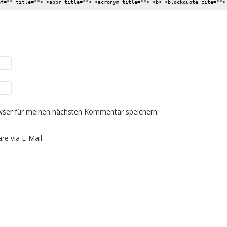
ef="" title=""> <abbr title=""> <acronym title=""> <b> <blockquote cite="">
wser für meinen nächsten Kommentar speichern.
e via E-Mail.