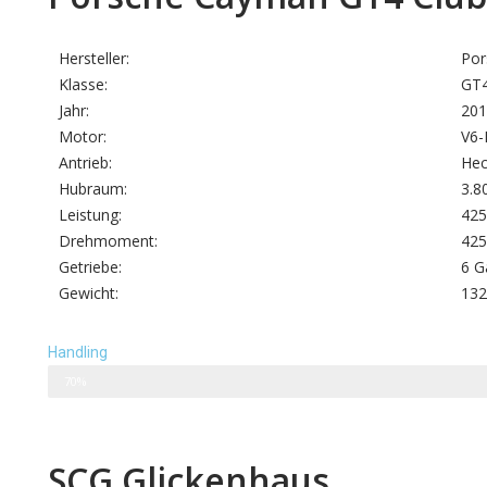
Hersteller:
Por
Klasse:
GT
Jahr:
201
Motor:
V6-
Antrieb:
Hec
Hubraum:
3.8
Leistung:
425
Drehmoment:
42
Getriebe:
6 G
Gewicht:
132
Handling
70%
SCG Glickenhaus