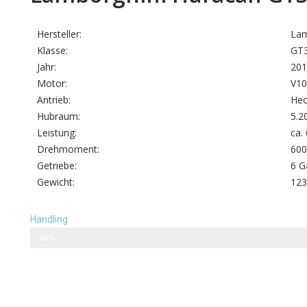
Hersteller:
Lam
Klasse:
GT
Jahr:
201
Motor:
V10
Antrieb:
Hec
Hubraum:
5.2
Leistung:
ca.
Drehmoment:
60
Getriebe:
6 G
Gewicht:
123
Handling
80%